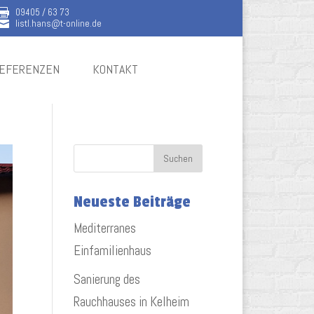
09405 / 63 73

listl.hans@t-online.de

EFERENZEN
KONTAKT
Neueste Beiträge
Mediterranes
Einfamilienhaus
Sanierung des
Rauchhauses in Kelheim