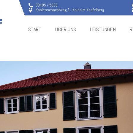
09405 / 5808

Kohlenschachtweg 1, Kelheim-
Kapfelberg

START
ÜBER UNS
LEISTUNGEN
R